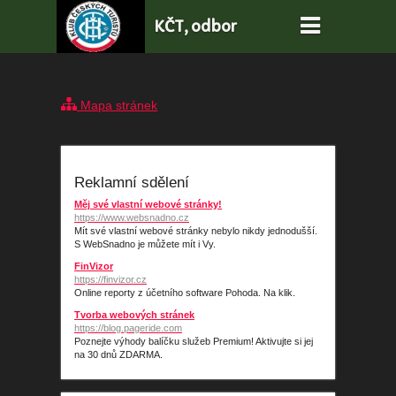
KČT, odbor
Holice
Mapa stránek
Reklamní sdělení
Měj své vlastní webové stránky!
https://www.websnadno.cz
Mít své vlastní webové stránky nebylo nikdy jednodušší.
S WebSnadno je můžete mít i Vy.
FinVizor
https://finvizor.cz
Online reporty z účetního software Pohoda. Na klik.
Tvorba webových stránek
https://blog.pageride.com
Poznejte výhody balíčku služeb Premium! Aktivujte si jej
na 30 dnů ZDARMA.