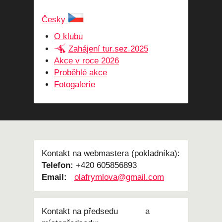
Česky
O klubu
Zahájení tur.sez.2025
Akce v roce 2026
Proběhlé akce
Fotogalerie
Kontakt na webmastera (pokladníka):
Telefon:
+420 605856893
Email:
olafrymlova@gmail.com
Kontakt na předsedu a